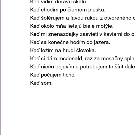
Keď vidím deravú skalu.
Keď chodím po čiernom piesku.
Keď šoférujem a ľavou rukou z otvoreného 
Keď okolo mňa lietajú biele motýle.
Keď mi znenazdajky zasvieti v kaviarni do o
Keď sa konečne hodím do jazera.
Keď ležím na hrudi človeka.
Keď si dám mcdonald, raz za mesačný spln
Keď niečo objavím a potrebujem to šíriť ďale
Keď počujem ticho.
Keď som.