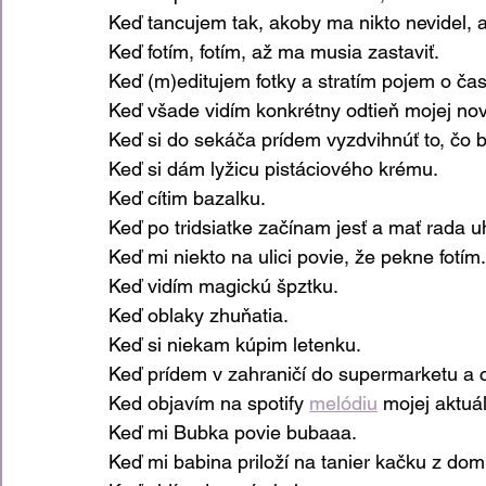
Keď tancujem tak, akoby ma nikto nevidel, a
Keď fotím, fotím, až ma musia zastaviť.
Keď (m)editujem fotky a stratím pojem o čas
Keď všade vidím konkrétny odtieň mojej nov
Keď si do sekáča prídem vyzdvihnúť to, čo 
Keď si dám lyžicu pistáciového krému.
Keď cítim bazalku.
Keď po tridsiatke začínam jesť a mať rada u
Keď mi niekto na ulici povie, že pekne fotím.
Keď vidím magickú špztku.
Keď oblaky zhuňatia.
Keď si niekam kúpim letenku.
Keď prídem v zahraničí do supermarketu a cí
Ked objavím na spotify 
melódiu
 mojej aktuá
Keď mi Bubka povie bubaaa.
Keď mi babina priloží na tanier kačku z domu