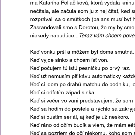
ma Katarína Poliačiková,
ktorá vydala knihu
nečítala, ale začula som ju z nej čítať, keď 
rozprávali sa o smútkoch (balans musí byť 
Zasrandovali sme s Dorotou, že my by sme si
niekedy nabudúce...
Teraz vám chcem poveda
Keď vonku prší a môžem byť doma smutná.
Keď vyjde slnko a chcem ísť von.
Keď počujem tú istú pesničku po prvý raz.
Keď už nemusím piť kávu automaticky každ
Keď si idem po drahú matchu do podniku, le
Keď si odfotím západ slnka.
Keď si večer vo vani predstavujem, že so
Keď sa hodím do postele a rýchlo sa zakry
Keď si pustím seriál, aj keď je už neskoro.
Keď ráno odložím budík a viem, že mám ešt
Keď sa pozriem do očí niekomu, koho som st