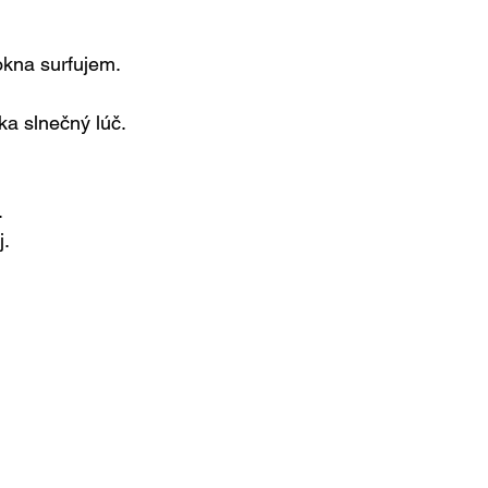
okna surfujem.
ka slnečný lúč.
.
j.