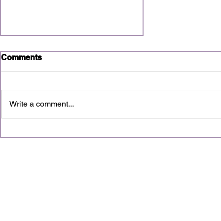
Comments
Write a comment...
Rozhovory s tichom,
púšťou a AI