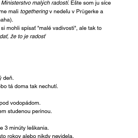
 
Ministerstvo malých radostí
. Ešte som ju síce 
sme mali 
togethering
 v nedeľu v Pr
ü
gerke a 
haha).
 mohli spísať "malé vadivosti", ale tak to 
ť, že to je radosť 
ý deň.
bo tá doma tak nechutí.
m pod vodopádom.
jem studenou perinou.
e 3 minúty leškania.
o rokov alebo nikdy nevidela.