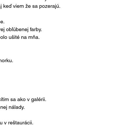
j keď viem že sa pozerajú.
e.
ej obľúbenej farby.
bolo ušité na mňa.
horku.
tim sa ako v galérii.
lnej nálady.
 v reštaurácii.