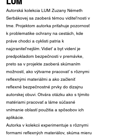
LUM
Autorská kolekcia LUM Zuzany Németh
Serbákovej sa zaoberá témou viditel’nosti v
tme. Projektom autorka priťahuje pozornosť
k problematike ochrany na cestách, kde
práve chodci a cyklisti patria k
najzranitel’nejším. Vidiet’ a byt videní je
predpokladom bezpečnosti v premávke,
preto sa v projekte zaoberá skúmaním
možností, ako výtvarne pracovat’ s rôznymi
reflexnými materiálmi a ako začleniť
reflexné bezpečnostné prvky do dizajnu
autorskej obuvi. Otvára otázku ako s týmito
matériami pracovať a láme súčasné
vnímanie oblastí použitia a spôsobov ich
aplikácie.
Autorka v kolekcii experimentuje s rôznymi
formami reflexných materiálov, skúma mieru